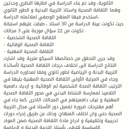
الثانوية، وقد تم بناء الدراسة في اطارها النظري وحدتين
وهما: الثقافة الصحية واستاذ التربية البدنية و الطور الثانوي
،استخدم فيها المنهج الوصفي لملائمته الدراسة .
حيث تكونت عينة الدراسة من 30 استاذ ، طبقت عليهم استبانة
تكونت من 22 سؤال موزعة على 3 مجالات :
- الثقافة الصحية الشخصية
- الثقافة الصحية الوقائية
- الثقافة الصحية المهنية
وقد جرى التحقق من خصائصها السيكو مترية. وقد اشارت
النتائج الدراسة الى اختلاف درجات الثقافة الصحية لأساتذة
التربية البدنة و الرياضية لطور ثانوي وفقا لمحاوره الدراسة
وجاء في المرتبة الأولى الثقافة الصحية المهنية يليها في
الترتيب الثقافة الصحة الشخصية ثم الوقائية. و ازدياد دافعية
التلاميذ لممارسة النشاط البدني في محور الثقافة الصحية
المهنية و غياب دافعيتهم في المجالات الاخرى .كما جاء في
أهم مقترحات ضرورة تفعيل دور الأستاذ في مجال التربية
الصحية حتى وان اختلف المنهاج، وذلك عن طريق إجراء دورات
تدريبية وتثقيفية و ادراج مادة الثقافة الصحية ضمن المواد
الاساسية للترقي بأستاذ التربية البدنية و الرياضية.