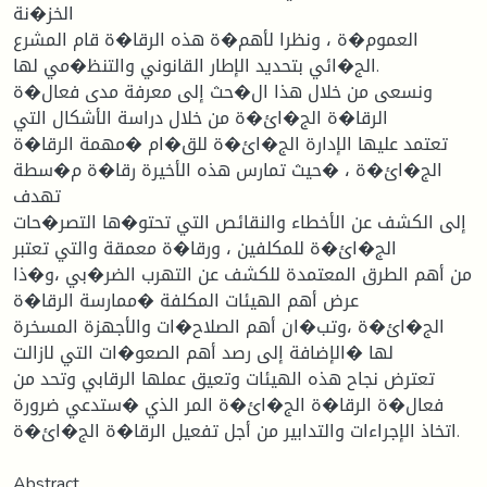
الخز�نة
العموم�ة ، ونظرا لأهم�ة هذه الرقا�ة قام المشرع
الج�ائي بتحدید الإطار القانوني والتنظ�مي لها.
ونسعى من خلال هذا ال�حث إلى معرفة مدى فعال�ة
الرقا�ة الج�ائ�ة من خلال دراسة الأشكال التي
تعتمد علیها الإدارة الج�ائ�ة للق�ام �مهمة الرقا�ة
الج�ائ�ة ، �حیث تمارس هذه الأخیرة رقا�ة م�سطة
تهدف
إلى الكشف عن الأخطاء والنقائص التي تحتو�ها التصر�حات
الج�ائ�ة للمكلفین ، ورقا�ة معمقة والتي تعتبر
من أهم الطرق المعتمدة للكشف عن التهرب الضر�بي ،و�ذا
عرض أهم الهیئات المكلفة �ممارسة الرقا�ة
الج�ائ�ة ،وتب�ان أهم الصلاح�ات والأجهزة المسخرة
لها �الإضافة إلى رصد أهم الصعو�ات التي لازالت
تعترض نجاح هذه الهیئات وتعیق عملها الرقابي وتحد من
فعال�ة الرقا�ة الج�ائ�ة المر الذي �ستدعي ضرورة
اتخاذ الإجراءات والتدابیر من أجل تفعیل الرقا�ة الج�ائ�ة.
Abstract