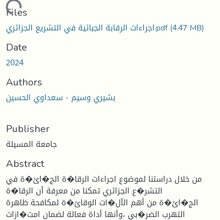
ading...
Files
اجراءات الرقابة الجبائية في التشريع الجزائري.pdf
(4.47 MB)
Date
2024
Authors
بشيري وسيم - سعداوي الحسين
Publisher
جامعة المسيلة
Abstract
من خلال دراستنا لموضوع اجراءات الرقا�ة الج�ائ�ة في
التشر�ع الجزائري تمكنا من معرفة أن الرقا�ة
الج�ائ�ة من أهم الآل�ات الوقائ�ة لمكافحة ظاهرة
التهرب الضر�بي ،وأنها أداة فعالة لضمان امت�ازات