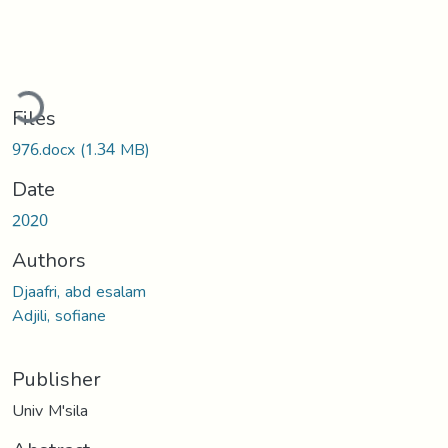
oading...
Files
976.docx
(1.34 MB)
Date
2020
Authors
Djaafri, abd esalam
Adjili, sofiane
Publisher
Univ M'sila