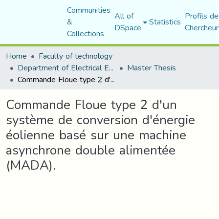
Communities
All of
Profils de
&
Statistics
DSpace
Chercheur
Collections
Home
Faculty of technology
Department of Electrical Engineering
Master Thesis
Commande Floue type 2 d'un système de conversion d'énergie éolienne basé sur une machine asynchrone double alimentée (MADA).
Commande Floue type 2 d'un
système de conversion d'énergie
éolienne basé sur une machine
asynchrone double alimentée
(MADA).