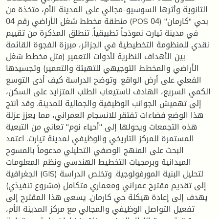
الثانوية وأثرها السوسيو-مجالي على المدينة الأم، متخذة من
منطقة مخطط شغل الأراضي رقم 04 (POS 04) بحي "كارمان"
في مدينة تيارت نموذجاً تطبيقياً. تنطلق المذكرة من تقييم
نقدي للمنظومة التخطيطية في الجزائر، مبرزة الفجوة القائمة
بين الأهداف النظرية لأدوات التعمير (مثل مخطط شغل
الأراضي والمخطط التوجيهي للتهيئة والتعمير) وتجسيدها
الفعلي على أرض الواقع. وتوضح الدراسة كيف أدى التوسع
الكمي السريع، الهادف لاستيعاب الطلب المتزايد على السكن،
إلى تهميش الجوانب الوظيفية والجمالية للمدينة. وقد أنتج
هذا الوضع فضاءات تفتقر للانسجام العمراني، مما يعزز عزلة
هذه التجمعات ويحولها إلى "أحياء نوم" تعاني من التبعية
المستمرة للمركز التاريخي والوظيفي لمدينة تيارت. اعتمد
البحث على المنهج الوصفي التحليلي مدعوماً بالمسوح
الميدانية وبرمجيات التخطيط الهندسي ونظم المعلومات
الجغرافية (GIS) لتحليل البنية المورفولوجية. وتخلص الدراسة
إلى تقديم مقترح عمراني ومعماري متكامل (مشروع تنفيذي)
يهدف إلى إعادة هيكلة حي كارمان. يسعى هذا المقترح إلى
تفعيل التواصل الوظيفي والمجالي مع مركز المدينة الأم،