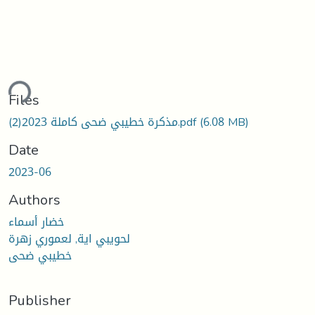
ding...
Files
(6.08 MB)
مذكرة خطيبي ضحى كاملة 2023(2).pdf
Date
2023-06
Authors
خضار أسماء
لحويبي اية, لعموري زهرة
خطيبي ضحى
Publisher