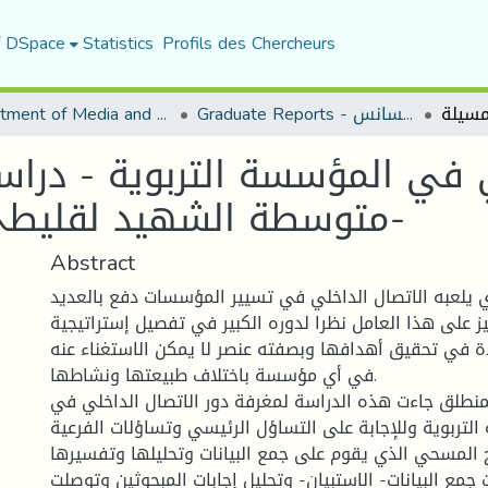
f DSpace
Statistics
Profils des Chercheurs
Graduate Reports - تقارير الليسانس
Department of Media and Communication Studies
ي في المؤسسة التربوية - دراس
متوسطة الشهيد لقليطي علي بمناعة المسيلة-
Abstract
ذي يلعبه الاتصال الداخلي في تسيير المؤسسات دفع بالعديد
كيز على هذا العامل نظرا لدوره الكبير في تفصيل إستراتيجية
في تحقيق أهدافها وبصفته عنصر لا يمكن الاستغناء عنه
في أي مؤسسة باختلاف طبيعتها ونشاطها.
منطلق جاءت هذه الدراسة لمغرفة دور الاتصال الداخلي في
لتربوية وللإجابة على التساؤل الرئيسي وتساؤلات الفرعية.
 المسحي الذي يقوم على جمع البيانات وتحليلها وتفسيرها
جمع البيانات- الاستبيان- وتحليل إجابات المبحوثين وتوصلت