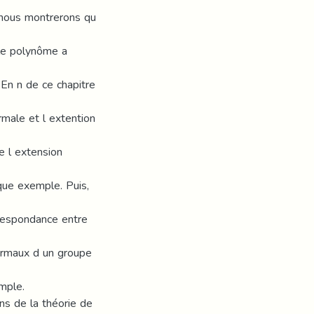
 nous montrerons qu
 le polynôme a
En n de ce chapitre
rmale et l extention
e l extension
que exemple. Puis,
rrespondance entre
ormaux d un groupe
mple.
ns de la théorie de