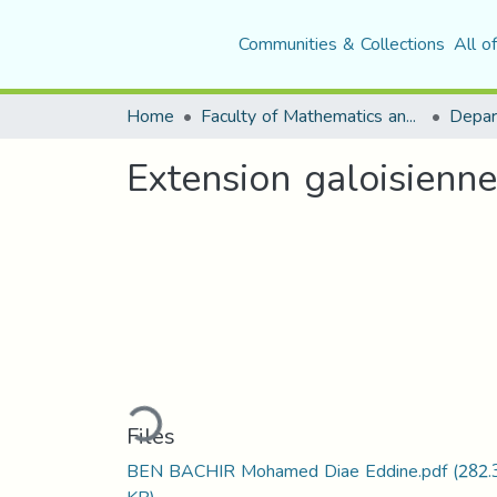
Communities & Collections
All o
Home
Faculty of Mathematics and Computer Science
Depar
Extension galoisienne
Loading...
Files
BEN BACHIR Mohamed Diae Eddine.pdf
(282.