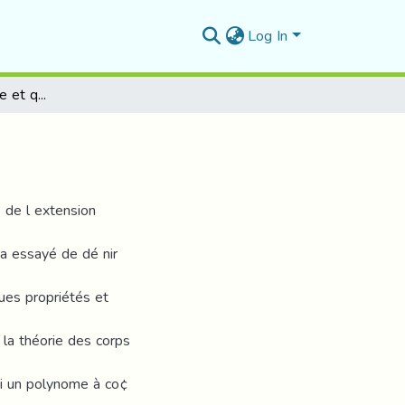
Log In
Extension galoisienne et quelques applications
 de l extension
 a essayé de dé nir
ques propriétés et
la théorie des corps
 Si un polynome à co¢