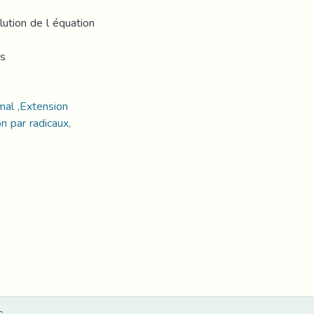
lution de l équation
es
mal ,Extension
n par radicaux,