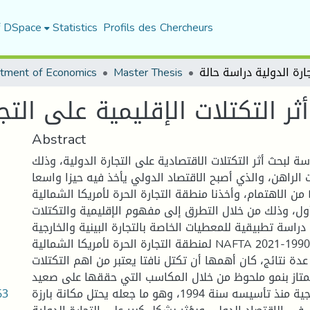
f DSpace
Statistics
Profils des Chercheurs
tment of Economics
Master Thesis
Abstract
ة لبحث أثر التكتلات الاقتصادية على التجارة الدولية، وذلك
الراهن، والذي أصبح الاقتصاد الدولي يأخذ فيه حيزا واسعا
من الاهتمام، وأخذنا منطقة التجارة الحرة لأمريكا الشمالية NAFTA كدراسة حالة
ول، وذلك من خلال التطرق إلى مفهوم الإقليمية والتكتلات
 دراسة تطبيقية للمعطيات الخاصة بالتجارة البينية والخارجية
لمنطقة التجارة الحرة لأمريكا الشمالية NAFTA خلال الفترة 1990-2021.
عدة نتائج، كان أهمها أن تكتل نافتا يعتبر من اهم التكتلات
يمتاز بنمو ملحوظ من خلال المكاسب التي حققها على صعيد
63
التجارة البينية والخارجية منذ تأسيسه سنة 1994، وهو ما جعله يحتل مكانة بارزة