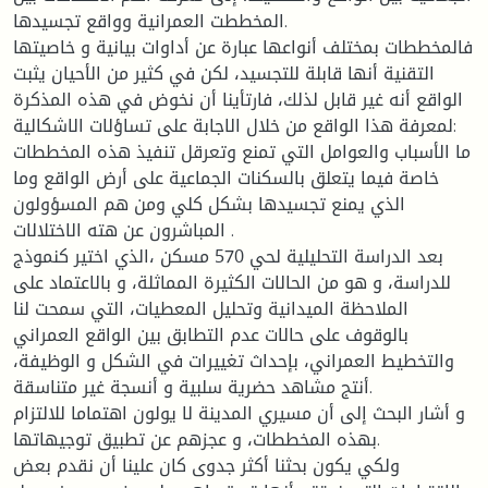
المخططت العمرانية وواقع تجسيدها.
فالمخططات بمختلف أنواعها عبارة عن أداوات بيانية و خاصيتها
التقنية أنها قابلة للتجسيد، لكن في كثير من الأحيان يثبت
الواقع أنه غير قابل لذلك، فارتأينا أن نخوض في هذه المذكرة
لمعرفة هذا الواقع من خلال الاجابة على تساؤلات الاشكالية:
ما الأسباب والعوامل التي تمنع وتعرقل تنفيذ هذه المخططات
خاصة فيما يتعلق بالسكنات الجماعية على أرض الواقع وما
الذي يمنع تجسيدها بشكل كلي ومن هم المسؤولون
المباشرون عن هته الاختلالات .
بعد الدراسة التحليلية لحي 570 مسكن ،الذي اختير كنموذج
للدراسة، و هو من الحالات الكثيرة المماثلة، و بالاعتماد على
الملاحظة الميدانية وتحليل المعطيات، التي سمحت لنا
بالوقوف على حالات عدم التطابق بين الواقع العمراني
والتخطيط العمراني، بإحداث تغييرات في الشكل و الوظيفة،
أنتج مشاهد حضرية سلبية و أنسجة غير متناسقة.
و أشار البحث إلى أن مسيري المدينة لا يولون اهتماما للالتزام
بهذه المخططات، و عجزهم عن تطبيق توجيهاتها.
ولكي يكون بحثنا أكثر جدوى كان علينا أن نقدم بعض