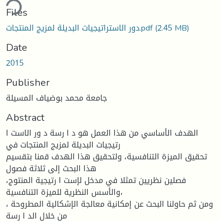
ding...
Files
(2.45 MB)
دور الاستراتيجيات البديلة لمزيج المنتجات.pdf
Date
2015
Publisher
جامعة محمد بوضياف المسيلة
Abstract
الهدف الأساسي من هذا العمل هو د ا رسة د ور الاست ا
رتيجيات البديلة لمزيج المنتجات في
تحقيق الميزة التنافسية، ولتحقيق هذا الهدف قمنا بتقسيم
هذا البحث إلى ثلاثة فصول
فصلين نظريين تمثلا في مدخل لإست ا رتيجية المنتوج،
والأسس النظرية للميزة التنافسية،
ومن ثم حاولنا البحث عن إمكانية معالجة الإشكالية المطروحة ،
من خلال الد ا رسة