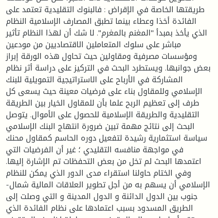
طريقتها الخاصة في الإقراض : فالبنوك التقليدية تعتمد على
الفائدة أخذا وعطاء بينما تطبق المصارف الإسلامية النظام
الذي يأخذ بمبدأ "المغنم بالمغرم". لا شك أن لهذا النظام تأثير
مباشر على سلوك المتعاملين الاقتصاديين من مودعين
ومؤسسات مصرفية ومقاولين حيث تحاول هذه الورقة إبراز
بعض جوانبها. ويستطرد البحث في التركيز على دراسة أثر نظام
المشاركة في الأرباح على الاستراتيجية التمويلية للبنك
الإسلامي وللمقاول بناء على فرضيات معينة حيث يسعى كل
طرف إلى تعظيم الربح علما بأن للمقاول الخيار بين الطريقة
التقليدية والطريقة الإسلامية للحصول على الأموال. يتوصل
البحث إلى نتائج مهمة تبين ضرورة انتهاج البنك الإسلامي
سياسة استثمارية رشيدة لتفعيل دوره الحاسم كمقاول محنك
في مواجهة منافسه التقليدي ؛ غير أن الفرضيات التي
اعتمدها البحث لم تخل من بعض التحفظات تم الإشارة إليها.
وفي الختام حاولنا استقراء مدى الدور الذي يمكن للنظام
الإسلامي أن يسهم به من أجل تطوير العلاقات المالية شمال-
جنوب بين الدول الدائنة و الدول المدينة و التي وصلت إلى
الطريق المسدود بسبب اعتمادها على نظام الفائدة الذي