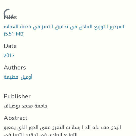
Loading...
Files
دور التوزيع المادي في تحقيق التميز في خدمة العملاء.pdf
(5.51 MB)
Date
2017
Authors
أوعيل, فطيمة
Publisher
جامعة محمد بوضياف
Abstract
اليدؼ مف ىذه الد ا رسة ىو التعرؼ عمى الدور الذي يمعبو
التوزيع المادي في تحقيؽ التميز في