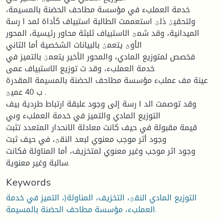
خدمة العملبء في مؤسسة مطاحف الحضنة بالمسيمة،
ولتحقيؽ ذلؾ استعممت الطالبة استبياف كأداة لمد ا رسة
الميدانية، وقد شمؿ الاستبياف ثلبثة محاور رئيسية، المحور
الأوؿ يتعمؽ بالبيانات الشخصية أما الثاني
فخصص لمتوزيع المادي، والمحور الأخير يتعمؽ بالتميز في
خدمة العملبء، وقد ت توزيع الاستبياف عمى
عينة مف عملبء مؤسسة مطاحف الحضنة بالمسيمة المقدرة
ب 40 عميؿ .
وقد توصمت الد ا رسة إلى وجود علبقة ارتباط طردية بيف
التوزيع المادي والتميز في خدمة العملبء وىي
قيمة مقبولة في حيف كانت معادلة الانحدار المتعدد تثبت
وجود أثر موجب معنوي لبعد النقؿ، في حيف ثبت
وجود اثر موجب وغير معنوي لمتخزيف، أما المناولة فكانت
سالبة وغير معنوية.
Keywords
التوزيع المادي النقؿ، التخزيف، المناولة(، التميز في خدمة
العملبء، مؤسسة مطاحف الحضنة بالمسيمة.