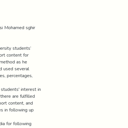
asi Mohamed sghir
ersity students’
ort content for
e method as he
nd used several
ies, percentages,
students' interest in
there are fulfilled
port content, and
es in following up
ia for following