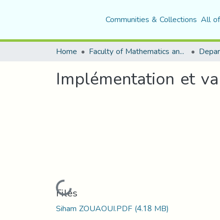
Communities & Collections
All o
Home
Faculty of Mathematics and Computer Science
Implémentation et val
Loading...
Files
Siham ZOUAOUI.PDF
(4.18 MB)