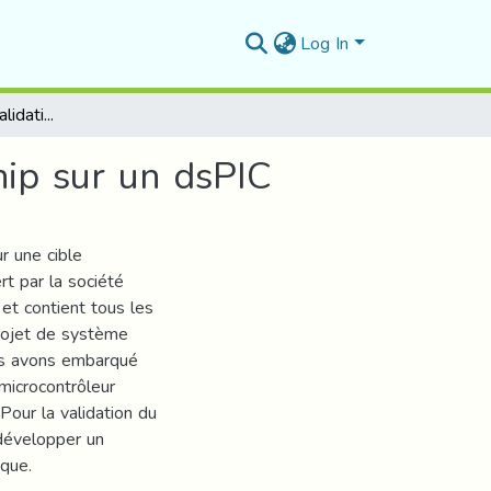
Log In
Implémentation et validation de la Pile de Microchip sur un dsPIC
hip sur un dsPIC
ur une cible
rt par la société
 et contient tous les
projet de système
us avons embarqué
 microcontrôleur
our la validation du
 développer un
ique.