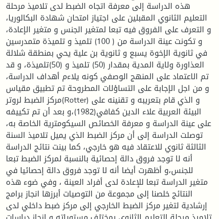
هذه الدراسة إلى معرفة اتجاه الضبط لدى تلاميذ مرحلة
التعليم الثانوي المقبلين على اجتياز امتحان شهادة البكالوريا،
و التعرف على الفروق فيه تبعا لمتغير الجنس و متغير الإعادة،
و تكونت عينة الدراسة من ( 100) تلميذ و تلميذة متمدرسين
في ثانوية الإخوة يسبع و ثانوية بن علية يحي بمنطقة شلالة
العذاورة ولاية المدية بمقدار (50) تلميذ و (50)تلميذة، و قد
تم الاعتماد على المنهج الوصفي كونه يلاءم أهداف الدراسة،
و من اجل الإجابة على التساؤلات المطروحة تم تطبيق مقياس
مركز الضبط لروتر(Rotter) و الذي قام بتعريبه و تقنينه على
البيئة العربية علاء الدين كفافي(1982)،و بعد أن تم تكييفه
على عينة الدراسة و معرفة الخصائص السيكومترية الخاصة به،
توصلت الدراسة إلى أن مركز الضبط الذي يميل تلاميذ السنة
الثالثة ثانوي للاعتقاد فيه هو خارجي، كما بينت نتائج الدراسة
أنه لا توجد فروق دالة إحصائية بالنسبة لمركز الضبط تبعا
للجنس،و أظهرت أيضا أنه لا توجد فروق دالة إحصائيا في
متغير الدراسة تبعا للإعادة لدى أفراد العينة ، وفي ضوء هذه
النتائج خلصنا إلى مجموعة من التوصيات أبرزها انجاز برامج
إرشادية لتغير مركز الضبط الخارجي إلى مركز ضبط داخلي لدى
تلاميذ مرحلة التعليم الثانوي بمختلف مستوياته و انجاز دراسات