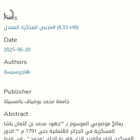
Loading...
Files
نص المذكرة المعدل.pdf
(8.33 MB)
Date
2025-06-20
Authors
هاجربسيسة
Publisher
جامعة محمد بوضياف بالمسيلة
Abstract
يعالجُ موضوعي الموسوم بـ ""جهود محمد بن عُثمان باشا
العسكرية في الجزائر العُثمانية حتى 1791 م "" الدور
العسكري البارز والفريد الذي قام به الداي "محمد " ، في فترة