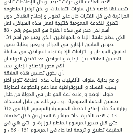
هذه العلاقة التي عرفت تذبذب و كل الإصلاحات تنادي
بتحسينها خاصة خلال سنوات الثمانينات، و لكن تركيز المنظومة
الجزائرية في كل الفترات كان على تطوير و إصلاح الهياكل دون
التطرق للخدمة العمومية كنتيجة لعمل هذه الهياكل، لعل
أهم نص صدر في هذه الفترة هو المرسوم رقم - 88
131 الذي ينظم علاقة الإدارة بالمواطنين، الذي يعتبر من أهم
نصوص القانون الإداري في الجزائر، و يعتبر بمثابة تقنين
لحقوق المواطن و التزامات الإدارة تجاه المواطن، في محاولة
لتحسين العلاقة بين الإدارة والمواطن بعد تفطن الدولة أن
أهم محور للإصلاح الإداري يجب
أن يكون تحسين هذه العلاقة.
و مع بداية سنوات الألفينيات بدأت هذه العلاقة تتوتر أكثر
بسبب الفساد و البيروقراطية مما دفع بالحكومة لمحاولة
احتواء الوضع و إعادة ثقة المواطن في الدولة من خلال
تحسين الخدمة العمومية ، و ترجم ذلك من خلال استحداث
وزارة مكلفة بإصلاح الخدمة العمومية )المرسوم الرئاسي 312
- 13 (، هذه الأخيرة بدأت مباشر ة العمل من خلال تعليمات
حتى قبل صدور المرسوم المنظم للوزارة، و التي هي في
الحقيقة تطبيق و ترجمة لما جاء في المرسوم 131 - 88 ، و