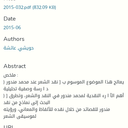
2015-032.pdf
(832.09 KB)
Date
2015-06
Authors
حويشي, عائشة
Abstract
ملخص :
یعالج هذا الموضوع الموسوم ب [ نقد الشعر عند محمد مندور (
د ا رسة وصفیة تحلیلیة
) ] أهم الآ ا رء النقدیة لمحمد مندور في النقد والشعر، وتطرق
البحث إلى نماذج من نقد
مندور للقصائد من خلال نقده للألفاظ والمعاني، ورؤیته
لموسیقى الشعر
URI