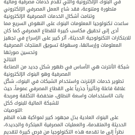
في البنوك الإلكترونية والتي تقدم خدمات مصرفية ومالية
متطورة ومتنوعة، فقد شاع العمل المصرفي الإلكتروني
وتنامت أشكال الخدمات المصرفية الإلكترونية
ساعدت تكنولوجيا المعلومات البنوك على النهوض السريع مما
أدى إلى تحقيق مكاسب كبيرة للقطاع المصرفي كما كان
للابتكارات التكنولوجية الحديثة، أثر كبير على الإسراع في تجهيز
المعلومات وإرسالها، وسهولة تسويق المنتجات المصرفية
وتحسين صورتها
النتائج
شبكة الأنترنت هي الأساس في ظهور شكل جديد من الصناعة
المصرفية وهو البنوك الإلكترونية
تطوير خدمات الإنترنت واستخدام الشبكات في البنوك، شكّل
علاقة فاعلة وتأثيراً جذرياً على القطاع المصرفي عموماً، حيث
باتت الاستخدامات واسعة النطاق، منخفضة التكلفة ومربحة
للشبكة المالية للبنوك ككل
التوصيات:
على البنوك العادية بذل مجهود كبير لمواكبة هذه النظم
الحديثة والمتقدمة، والعمليات المصرفية المبتكرة والجديدة،
نظراً إلى ما تقدمه هذه التكنولوجيا من فرص كبيرة لتقديم