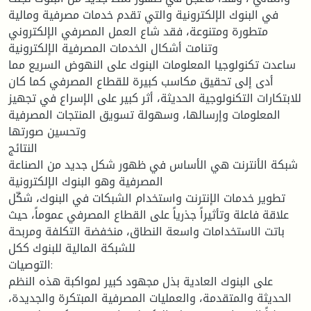
في البنوك الإلكترونية والتي تقدم خدمات مصرفية ومالية
متطورة ومتنوعة، فقد شاع العمل المصرفي الإلكتروني
وتنامت أشكال الخدمات المصرفية الإلكترونية
ساعدت تكنولوجيا المعلومات البنوك على النهوض السريع مما
أدى إلى تحقيق مكاسب كبيرة للقطاع المصرفي كما كان
للابتكارات التكنولوجية الحديثة، أثر كبير على الإسراع في تجهيز
المعلومات وإرسالها، وسهولة تسويق المنتجات المصرفية
وتحسين صورتها
النتائج
شبكة الأنترنت هي الأساس في ظهور شكل جديد من الصناعة
المصرفية وهو البنوك الإلكترونية
تطوير خدمات الإنترنت واستخدام الشبكات في البنوك، شكّل
علاقة فاعلة وتأثيراً جذرياً على القطاع المصرفي عموماً، حيث
باتت الاستخدامات واسعة النطاق، منخفضة التكلفة ومربحة
للشبكة المالية للبنوك ككل
التوصيات:
على البنوك العادية بذل مجهود كبير لمواكبة هذه النظم
الحديثة والمتقدمة، والعمليات المصرفية المبتكرة والجديدة،