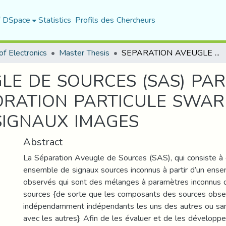
f DSpace
Statistics
Profils des Chercheurs
f Electronics
Master Thesis
SEPARATION AVEUGLE DE SOURCES (SAS) PAR OPTIMISATION HEPSO (HIGH EXPLORATION PARTICULE SWARM OPTIMISATION) : APPLICATION AUX SIGNAUX IMAGES
LE DE SOURCES (SAS) PAR
ORATION PARTICULE SWARM
SIGNAUX IMAGES
Abstract
La Séparation Aveugle de Sources (SAS), qui consiste à 
ensemble de signaux sources inconnus à partir d’un ens
observés qui sont des mélanges à paramètres inconnus 
sources {de sorte que les composants des sources obse
indépendamment indépendants les uns des autres ou san
avec les autres}. Afin de les évaluer et de les développ