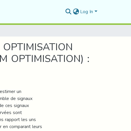
Log In
 OPTIMISATION
 OPTIMISATION) :
estimer un
emble de signaux
de ces signaux
rvées sont
s rapport les uns
er en comparant leurs