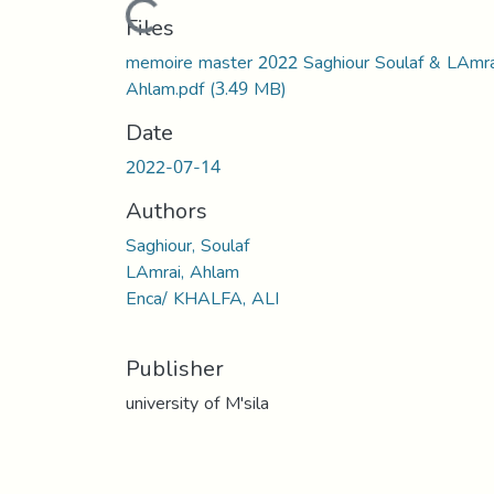
Loading...
Files
memoire master 2022 Saghiour Soulaf & LAmra
Ahlam.pdf
(3.49 MB)
Date
2022-07-14
Authors
Saghiour, Soulaf
LAmrai, Ahlam
Enca/ KHALFA, ALI
Publisher
university of M'sila