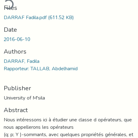
ding...
Files
DARRAF Fadila.pdf
(611.52 KB)
Date
2016-06-10
Authors
DARRAF, Fadila
Rapporteur: TALLAB, Abdelhamid
Publisher
University of M'sila
Abstract
Nous intéressons ici à étudier une classe d opérateurs, que
nous appellerons les opérateurs
(q; p; Y )-sommants, avec quelques propriétés générales, et