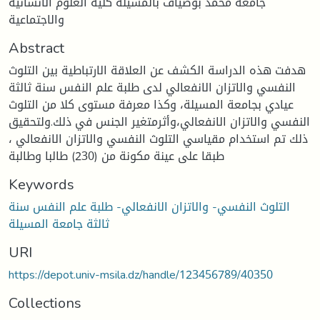
جامعة محمد بوضياف بالمسيلة كلية العلوم الانسانية
والاجتماعية
Abstract
هدفت هذه الدراسة الكشف عن العلاقة الارتباطية بين التلوث
النفسي والاتزان الانفعالي لدى طلبة علم النفس سنة ثالثة
عيادي بجامعة المسيلة، وكذا معرفة مستوى كلا من التلوث
النفسي والاتزان الانفعالي،وأثرمتغير الجنس في ذلك.ولتحقيق
ذلك تم استخدام مقياسي التلوث النفسي والاتزان الانفعالي ،
طبقا على عينة مكونة من (230) طالبا وطالبة
Keywords
التلوث النفسي- والاتزان الانفعالي- طلبة علم النفس سنة
ثالثة جامعة المسيلة
URI
https://depot.univ-msila.dz/handle/123456789/40350
Collections