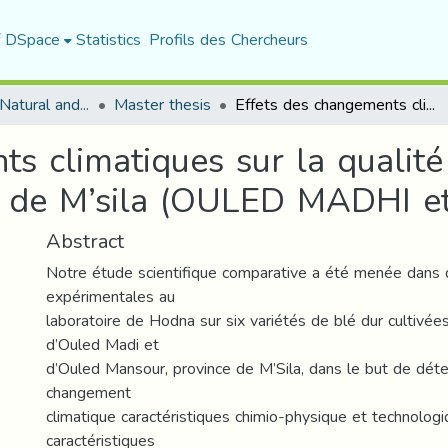
f DSpace
Statistics
Profils des Chercheurs
Department of Natural and Life Sciences
Master thesis
Effets des changements climatiques sur la qualité de six variétés de blé dur Cas la région de M’sila (OULED MADHI et OULED MANSOUR)
s climatiques sur la qualité 
ion de M’sila (OULED MADH
Abstract
Notre étude scientifique comparative a été menée dans 
expérimentales au
laboratoire de Hodna sur six variétés de blé dur cultivée
d’Ouled Madi et
d’Ouled Mansour, province de M’Sila, dans le but de déte
changement
climatique caractéristiques chimio-physique et technolog
caractéristiques