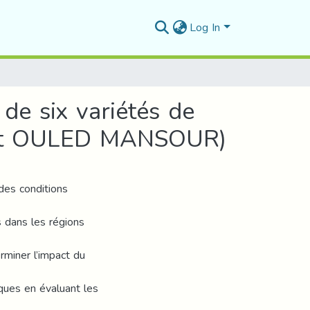
Log In
de six variétés de
I et OULED MANSOUR)
des conditions
s dans les régions
rminer l’impact du
iques en évaluant les