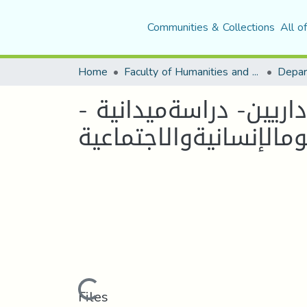
Communities & Collections
All o
Home
Faculty of Humanities and Social Sciences
Depar
ريين- دراسةميدانية -
Loading...
Files