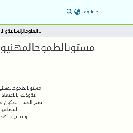
Log In
مستوىالطموحالمهنيوعلاقتهبقيمالعمللدىالموظفينالإداريين- دراسةميدانية - كليةالعلومالإنسانيةوالاجتماعية -
مستوىالطموحالمهنيوعلا
مستوىالطموحالمهنيوقي