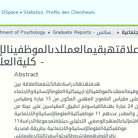
f DSpace
Statistics
Profils des Chercheurs
Graduate Reports - تقارير الليسانس
tment of Psychology
قتهبقيمالعمللدىالموظفينالإدا
كليةالعلومالإنسانيةوالاجتماعية -
Abstract
هدفتهذهالدراسةعلىالكشفعنالعلاقة بين
مالعمللدىالموظفينالإداريينبكليةالعلومالإنسانيةوالاجتماع
يةوذلك بالاعتماد على مقياس الطموح المهني المكون من 15 عبارة ومقياس
قيم العمل المكون من 24 عبارة بهدفالقياسوتم تطبيق المقياسين على عينة من
الموظفين والمقدر عددهم 11 موظفبكليةالعلومالإنسانيةوالاجتماعية.
ولتحقيقالأهدافتمإتباعالمنهجالوصفي التحليلي،حيثبلغتمجموعةالدراسة11
موظفبكليةالعلومالإنسانيةوالاجتماعية بطريقة قصدية
نظرالتوفرهمعلاشروطالبحثوأسفرتالنتائجعلىمايلي :