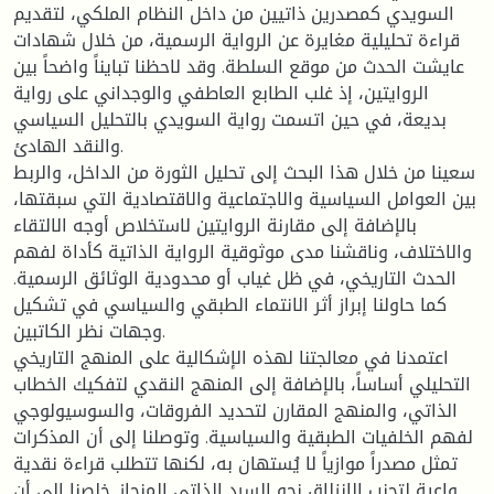
السويدي كمصدرين ذاتيين من داخل النظام الملكي، لتقديم
قراءة تحليلية مغايرة عن الرواية الرسمية، من خلال شهادات
عايشت الحدث من موقع السلطة. وقد لاحظنا تبايناً واضحاً بين
الروايتين، إذ غلب الطابع العاطفي والوجداني على رواية
بديعة، في حين اتسمت رواية السويدي بالتحليل السياسي
والنقد الهادئ.
سعينا من خلال هذا البحث إلى تحليل الثورة من الداخل، والربط
بين العوامل السياسية والاجتماعية والاقتصادية التي سبقتها،
بالإضافة إلى مقارنة الروايتين لاستخلاص أوجه الالتقاء
والاختلاف، وناقشنا مدى موثوقية الرواية الذاتية كأداة لفهم
الحدث التاريخي، في ظل غياب أو محدودية الوثائق الرسمية.
كما حاولنا إبراز أثر الانتماء الطبقي والسياسي في تشكيل
وجهات نظر الكاتبين.
اعتمدنا في معالجتنا لهذه الإشكالية على المنهج التاريخي
التحليلي أساساً، بالإضافة إلى المنهج النقدي لتفكيك الخطاب
الذاتي، والمنهج المقارن لتحديد الفروقات، والسوسيولوجي
لفهم الخلفيات الطبقية والسياسية. وتوصلنا إلى أن المذكرات
تمثل مصدراً موازياً لا يُستهان به، لكنها تتطلب قراءة نقدية
واعية لتجنب الانزلاق نحو السرد الذاتي المنحاز. خلصنا إلى أن