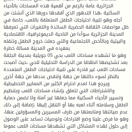
الجزائرية عامة بالرغم من أهمية هذه المساحات بالأحياء
السكنية ،هذا التدهور الذي أفقدها دورها الذي أنشئت من
أجله وهو تلبية احتياجات الطفل المتعلقة باللعب، خاصة في
ظل مواصفات الثقافة الحضرية السائدة والتغيرات التي تعرفها
المدينة الجزائرية سوآءا من الناحية الديموغرافية، الاقتصادية
والبيئية وبالأخص الاجتماعية والتي جعلت خروج الطفل وتنقله
بمفرده في المدينة مسالة خطرة.
وهو ما تشهده مساحات اللعب بحي 05 جويلية بمدينة الجلفة
بعد تشخيصها انطلاقا من الدراسة التحليلية للحي ،حيث أصبحت
مساحات اللعب غير قادرة على تلبية احتياجات الطفل المتعددة
بالنظر لسوء حالتها من جهة ولنقص عددها من جهة أخرى
ويرجع هذا لعدم احترام الكثير من المعايير التخطيطية
والاشتراطات التي تتعلق بإنشاء مساحات اللعب وبتنظيم
وتسيير الأحياء السكنية مما جعلها غير آمنة ولا تضمن حماية
الطفل وسلامته أثناء لعبه بها أو التنقل إليها ،إضافة إلى ذلك
عدم صيانتها ومتابعتها من طرف المسيرين والمسؤولين عنها،
وهو ما فرض علينا وضع اقتراحات وتوصيات تساعد على الوصول
إلى حلول لهذه المشاكل التي تشهدها مساحات اللعب عموما