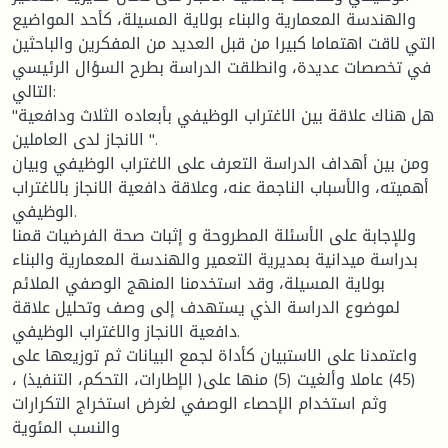
والهندسة المعمارية والبناء بولاية المسيلة، كأحد المواضيع
التي لاقت اهتماما كبيرا من قبل العديد من المفكرين والباحثين
في تخصصات عديدة، وانطلقت الدراسة بطرح السؤال الرئيسي
التالي:
"هل هناك علاقة بين الاغتراب الوظيفي بأبعاده الثلاث ودافعية
الانجاز لدى العاملين ".
ومن بين أهداف الدراسة التعرف على الاغتراب الوظيفي وبيان
أهميته، والأسباب الناجمة عنه، وعلاقة دافعية الانجاز بالاغتراب
الوظيفي.
وللإجابة على الأسئلة المطروحة و إثبات صحة الفرضيات قمنا
بدراسة ميدانية بمديرية التعمير والهندسة المعمارية والبناء
بولاية المسيلة، وقد استخدمنا المنهج الوصفي الملائم
لموضوع الدراسة الذي يستهدف إلى وصف وتحليل علاقة
دافعية الانجاز والاغتراب الوظيفي.
واعتمدنا على الاستبيان كأداة لجمع البيانات ثم توزيعها على
(45) عاملا وألغيت (5) منها على( الإطارات، التحكم، التنفيذ) ،
وثم استخدام الإحصاء الوصفي لغرض استخراج التكرارات
والنسب المئوية