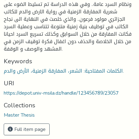
ونظام السرد عامة.. وفي هذه الدراسة تم تسليط الضوء على
شعرية المفارقة الزمنية في رواية الارض والدم للكاتب
الجزائري مولود فرعون.. والذي خلصت في النهاية الى نجاح
الكاتب في توظيف بنية زمنية متنوعة تتناسب وعملية السرد
فكانت المفارقة من خلال السوابق وكذلك تسريع السرد احيانا
من خلال الخلاصة والحذف دون اغفال فكرة توقيف الزمن في
المشهد والوصف و الوقفة.
Keywords
الكلمات المفتاحية: الشعر، المفارقة الزمنية، الأرض والدم.
URI
https://depot.univ-msila.dz/handle/123456789/23057
Collections
Master Thesis
Full item page