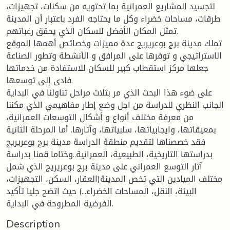
لتجسيد المشاريع العمرانية بما تحتويه من سكنات، تجهيزات،
طرقات، مساحات خضراء وكل ما يحتاجه الفرد باعتبار أن المدينة
تمثل المكان الأفضل للسكان الذي يحقق رغباتهم.
تملك مدينة برج بوعريريج عدة مميزات وخصائص أهمها الموقع
الاستراتيجي و توفرها على المرافق و الأنشطة وتطور الصناعة
جعلها مركز استقطاب كبير للسكان للاستفادة من خدماتها
فادى إلى توسعها.
على ضوء هذا البحث الذي مر بثلاث مراحل تناولنا في البداية
الجانب النظري للدراسة من اجل وضع إطار مفاهيمي الذي مكننا
من معرفة مختلف أنواع و أشكال التوسعات العمرانية،
بمعيقاتها، وايجابياتها، سلبياتها، وآثارها. أما المرحلة الثانية
فقد خصصناها لتقديم منطقة الدراسة مدينة برج بوعريريج
بدراستها التاريخية، الطبيعية، العمرانية..وختاما قمنا بدراسة
آثار التوسع العمراني على مدينة برج بوعريريج الذي شمل
مختلف الميادين التي تخص المدينة(العقار، السكن، التجهيزات،
البيئة، النقل، المساحات الخضراء...) حيث اتضح جليا تأكيد
الفرضية المطروحة في البداية.
Description