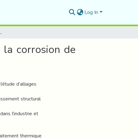
Log In
omportement à la corrosion de l’alliage 6060
 la corrosion de
’étude d’alliages
issement structural
dans l'industrie et
traitement thermique