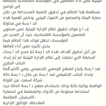
البيئية عمى أداء العاممين في المؤسسة الاقتصادية بالإضافة
إلى توضيح
مساهمة هذا النظام في تحقيق التنمية المستدامة من خلال
حماية البيئة والمجتمع من التموث البيئي، وتكمن أهمية هذه
الد ا رسة في محاولة
إب ا رز فوائد تطبيق نظام الإدارة البيئية عمى مستوى
العاممين بالمؤسسة الاقتصادية، حيث أن العديد من
المؤسسات تجهل فوائد هذا النظام فيما
يخص تأثيرهِ عمى أداء عُمالها.
من أجل تحقيق أهداف هذه الد ا رسة تَمَ مسح الد ا رسات
السابقة التي تطرقت إلى نظام الإدارة البيئية ثم تَمَ إعداد
الجانب النظري
لمد ا رسة بإتباع المنهج الوصفي التحميمي، وفي الأخير قُمنا
بإعداد الجانب التطبيقي لمد ا رسة من خلال د ا رسة حالة
شركة اسمنت عين التوتة
الواقعة بولاية باتنة وذلك باستخدام منهج د ا رسة الحالة حيث
استخدمنا مجموعة من الأدوات والمتمثمة في استمارة
الاستبيان، المقابمة،
الملاحظة، الوثائق الإدارية.