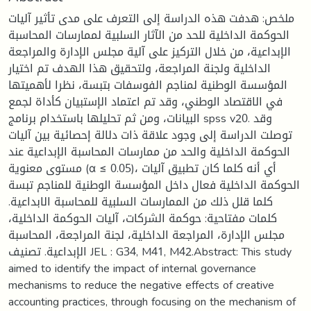
ملخص: هدفت هذه الدراسة إلى التعرف على مدى تأثير آليات
الحوكمة الداخلية للحد من الآثار السلبية لممارسات المحاسبة
الإبداعية، من خلال التركيز على آلية مجلس الإدارة والمراجعة
الداخلية ولجنة المراجعة، ولتحقيق هذا الهدف تم اختيار
المؤسسة الوطنية لمناجم الفوسفات بتبسة، نظرا لأهميتها
في الاقتصاد الوطني، وقد تم اعتماد الإستبيان كأداة لجمع
البيانات، ومن ثم تحليلها باستخدام برنامج spss v20. وقد
توصلت الدراسة إلى وجود علاقة ذات دلالة إحصائية بين آليات
الحوكمة الداخلية والحد من ممارسات المحاسبة الإبداعية عند
مستوى معنوية (α ≤ 0.05)، أي أنه كلما كان تطبيق آليات
الحوكمة الداخلية فعال داخل المؤسسة الوطنية للمناجم تبسة
كلما قلل ذلك من الممارسات السلبية للمحاسبة الابداعية.
كلمات مفتاحية: حوكمة الشركات، آليات الحوكمة الداخلية،
مجلس الإدارة، المراجعة الداخلية، لجنة المراجعة، المحاسبة
الإبداعية. تصنيف JEL : G34, M41, M42.Abstract: This study
aimed to identify the impact of internal governance
mechanisms to reduce the negative effects of creative
accounting practices, through focusing on the mechanism of