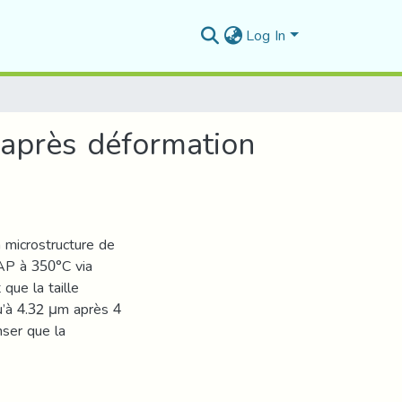
Log In
 après déformation
la microstructure de
CAP à 350°C via
que la taille
u’à 4.32 μm après 4
nser que la