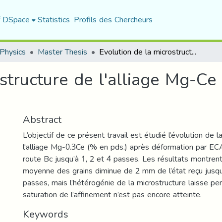
f DSpace
Statistics
Profils des Chercheurs
Physics
Master Thesis
Evolution de la microstructure de l'alliage Mg-Ce après déformation par ECAP
ostructure de l'alliage Mg-Ce
Abstract
L’objectif de ce présent travail est étudié l’évolution de 
l'alliage Mg-0.3Ce (% en pds.) après déformation par E
route Bc jusqu’à 1, 2 et 4 passes. Les résultats montrent 
moyenne des grains diminue de 2 mm de l’état reçu jusq
passes, mais l’hétérogénie de la microstructure laisse pe
saturation de l’affinement n’est pas encore atteinte.
Keywords