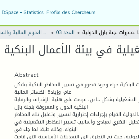
f DSpace
Statistics
Profils des Chercheurs
 الدولية
العدد 03
مجلة البحوث في العلوم المالية والمحاسبية
يلية في بيئة الأعمال البنكية و
Abstract
ات البنكية جراء وجود قصور في تسيير المخاطر البنكية بشكل
عام، وزيادة الخسائر المالية
ر التشغيلية بشكل خاص، فرضت على هئية الإشراف والرقابة
البنكية الدول والمعروفة بلجنة بازل
الدولية القيام بإجراءات إحترازية لتسيير وتقليل تلك المخاطر.
تحليل النظري لمبادئ وأساليب تسيير المخاطر التشغيلية في
البنوك، وذلك طبقا لما جاء في
الدولية، حيث تم التطرق إلى التعديلات الأساسية التي قامت