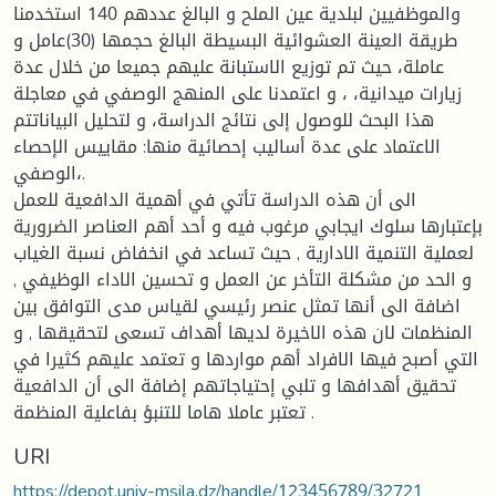
والموظفيين لبلدية عين الملح و البالغ عددهم 140 استخدمنا
طريقة العينة العشوائية البسيطة البالغ حجمها (30)عامل و
عاملة، حيث تم توزيع الاستبانة عليهم جميعا من خلال عدة
زيارات ميدانية، ، و اعتمدنا على المنهج الوصفي في معاجلة
هذا البحث للوصول إلى نتائج الدراسة، و لتحليل البياناتتم
الاعتماد على عدة أساليب إحصائية منها: مقاييس الإحصاء
الوصفي،.
الى أن هذه الدراسة تأتي في أهمية الدافعية للعمل
بإعتبارها سلوك ايجابي مرغوب فيه و أحد أهم العناصر الضرورية
لعملية التنمية الادارية , حيث تساعد في انخفاض نسبة الغياب
و الحد من مشكلة التأخر عن العمل و تحسين الاداء الوظيفي ,
اضافة الى أنها تمثل عنصر رئيسي لقياس مدى التوافق بين
المنظمات لان هذه الاخيرة لديها أهداف تسعى لتحقيقها , و
التي أصبح فيها الافراد أهم مواردها و تعتمد عليهم كثيرا في
تحقيق أهدافها و تلبي إحتياجاتهم إضافة الى أن الدافعية
تعتبر عاملا هاما للتنبؤ بفاعلية المنظمة .
URI
https://depot.univ-msila.dz/handle/123456789/32721