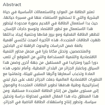
Abstract
تعتبر الطاقة من الموارد والاستعمالات الأساسية في حياة
البشرية والتي لا تستطيع الاستغناء عنها في مسيرة حياتها،
حيث بدا استعمال الطاقة في القديم بصورة محدودة ليتطور
هذا الاستعمال مع تطور الاقتصاد وتوسع حاجات الإنسان،
لتظهر الطاقة النفطية ومع بروز فناءها وحتمية إيجاد بدائلها
ظهرت الطاقات المتجددة، هذه الأخيرة أصبحت تكتسي أهمية
بالغة ضمن الدراسات والبحوث الراهنة لدى الباحثين
والمتخصصين، وتحتل مكانا بارزا في مجمل محاور التنمية
الاقتصادية والتنمية المستدامة والتي من المتوقع أن تلعب
دورا كبيرا ومتزايدا في المستقبل. من جهة أخرى وضمن هذا
السياق وباعتبار الجزائر من البلدان النفطية، وأمام نضوب هذه
المادة وتذبذب أسعارها وأثرها السلبي للبيئة، وتماشيا مع
التطورات الاقتصادية العالمية جعلت الجزائر تقف على خيار تبني
إستراتيجية وطنية هدفها تطوير الطاقات المتجددة والوصول
إلى مستوى مقبول من إنتاج الطاقة المتجددة مستقبلا. ومن
هذا المنطلق جاء هذا المقال العلمي لمحاولة دراسة وتحليل
سياسة، وتطور إنتاج واستهلاك الطاقة الناضبة في الجزائر،