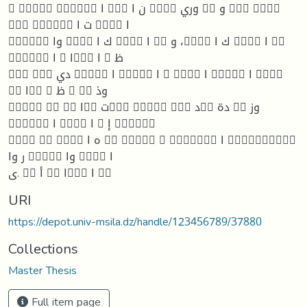
   ا  ن ا  وري  و  
  ت ا  ا
 وا  ك ا  ا  و ، ك ا  ا 
 ا  ا ا  ظ
  دي  ا  ا   ا  ا 
 ا  ظ   وذ
   ا ت   د دة  وز
 ا  ا  إ 
   ه ا     ا 
ر وا  وا  ا
ى.  أ  ا ا 
URI
https://depot.univ-msila.dz/handle/123456789/37880
Collections
Master Thesis
Full item page