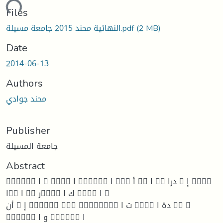
ading...
Files
النهائية محند 2015 جامعة مسيلة.pdf
(2 MB)
Date
2014-06-13
Authors
محند جوادي
Publisher
جامعة المسيلة
Abstract
 ا   ا  ا  أ  ا  درا  إ 
ا ا  ر ك ا  ا 
أن  إ    ت ا  دة ا  
 و ا  ا