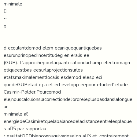
minimale
􀀀
~
p
d ecoulantdemod elem ecaniquequantiquebas
esurunprinciped'incertitudeg en eralis ee
(GUP). L'approchepourlaquanti cationduchamp electromagn
etiqueestbas eesurlaprojectionsurles
etatsmaximalementlocalis esdemod elesp eci
quedeGUPetad ej a et ed evelopp eepour etudierl' etude
Casimir-Polder.Pourcemod
ele,nouscalculonslacorrectiondel'ordreleplusbasdanslalongue
ur
minimale al'
energiedeCasimiretquelabalancedeladistanceentrelesplaque
s a􀀀5 par rapportau
r esultatQEDbienconnuquivarieselon a􀀀3 et, contrairement