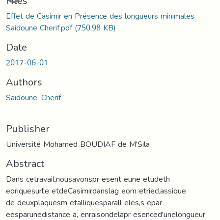
Files
Effet de Casimir en Présence des longueurs minimales
Saidoune Cherif.pdf
(750.98 KB)
Date
2017-06-01
Authors
Saidoune, Cherif
Publisher
Université Mohamed BOUDIAF de M'Sila
Abstract
Dans cetravail,nousavonspr esent eune etudeth
eoriquesurl'e etdeCasimirdanslag eom etrieclassique
de deuxplaquesm etalliquesparall eles,s epar
eesparunedistance a, enraisondelapr esenced'unelongueur