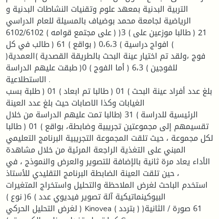
التربية البدنية بمعهد علوم وتقنيات النشاطات البدنية و
الرياضية لجامعة محمد بوضياف بالمسيلة للعام الدراسي
6102/6102 ( على مجتمع قوامه ) 21 ( طالبا موزعين على ) 3(
افواج دراسية ) 0،6،3 ( بواقع ) 61 ( طالب في كل (
فوج ،ولقد تم اختيار عينة البحث بالطريقة القصدية )العمدية(
للفوجين ) 6،3 ( أما الفوج ) 0( طبقت عليهم الدراسة
الاستطلاعية .
بلغ عدد أفراد عينة البحث ) 01 ( طالبا تم ابعاد ) 01 ( طلبة بسب
الغيابات وكذا الاصابات حيث بلغ عدد العينة
الرئيسية للدراسة ) 31 (طالبا تمت عليهم الدراسة من خلال
تقسيمهم إلى مجموعتين تجريبية وضابطة، بواقع ) 01 ( طالبا
لكل مجموعة ، حيث تلقت المجموعة التجريبية البرنامج التعليمي
المبني على التغذية الراجعة المرئية من خلال مشاهدة
الأداء يعاد مرة ثانية بالإضافة للتصوير والعرض والنموذج ، في
حين تلقت العينة الضابطة البرنامج التقليدي للأستاذ ،
استخدم الباحث لغرض الملاحظة والتحليل واستخراج المتغيرات
البيوكينماتيكية آلة تصوير فيديوي عدد ) 6( نوع )
لغرض التحليل الحركي ) Kinovea ( بتردد ) 61 صورة / الثانية(