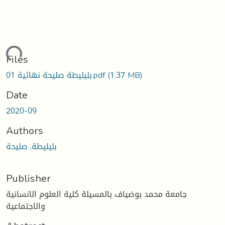
ading...
Files
(1.37 MB)
بليليطة صليحة نهائية 01.pdf
Date
2020-09
Authors
بليليطة, صليحة
Publisher
جامعة محمد بوضياف بالمسيلة كلية العلوم الانسانية
والاجتماعية