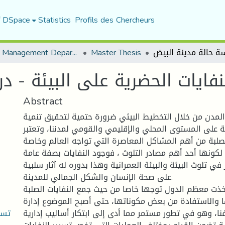
f DSpace
Statistics
Profils des Chercheurs
Urban Management Department
Master Thesis
لنفايات الحضرية على البيئة - د
Abstract
 المدن من خلال التخطيط البيئي ضرورة حتمية لتحقيق تنمية
على المستوى المحلي والإقليمي والقومي لمدننا، وتعتبر
لصلبة من أهم المشاكل المعاصرة التي تواجه العالم وخاصة
 لكونها أحد أهم مصادر التلوث ، فوجود النفايات بصفة عامة
 تلوث البيئة والبيئة العمرانية وهذا بدوره له آثار سلبية
على صحة الإنسان والشكل الجمالي للمدينة.
تخذت معظم الدول توجها خاصا من حيث جمع النفايات الصلبة
 والاستفادة من بعض مكوناتها، حتى أصبح الموضوع إدارة
تسيي
فنا، وهو في تطور مستمر مما أدى إلى ابتكار أساليب إدارية