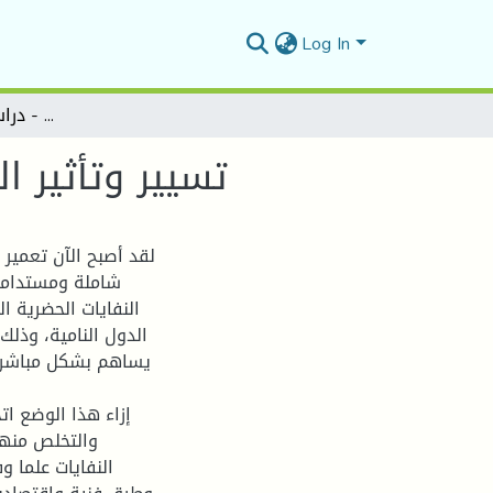
Log In
تسيير وتأثير النفايات الحضرية على البيئة - دراسة حالة مدينة البيض
تسيير وتأثير ا
لقد أصبح الآن تعمير
شاملة ومستدامة 
النفايات الحضرية ا
الدول النامية، وذلك
يساهم بشكل مباشر في
إزاء هذا الوضع ا
والتخلص منها
النفايات علما و