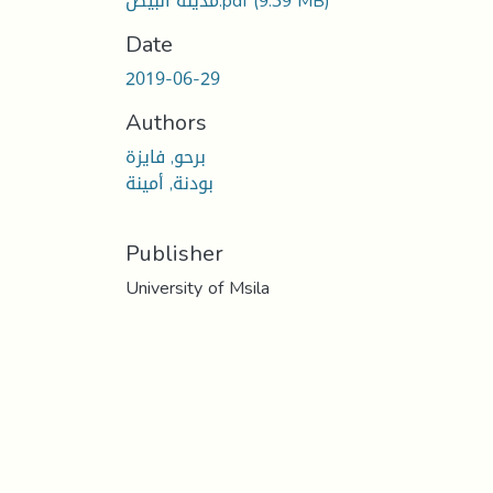
(9.39 MB)
مدينة البيض.pdf
Date
2019-06-29
Authors
برحو, فايزة
بودنة, أمينة
Publisher
University of Msila