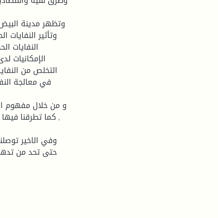
وطرق فنية واقتصادية
وتظهر مدينة البيض 
وتأثير النفايات ا
النفايات ال
الإمكانيات لد
التخلص من النفايا
في معالجة النفا
و من خلال مفهوم الن
, كما تطرقنا فيها
وفي الاخير توصلنا
حتى تحد من تدهور