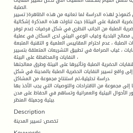
 تضمن القيام بمختلف العمليات التي تخص تسيير النفايات
الصلبة.
كنموذج لهذه الدراسة لما تعانيه من هذه الظاهرة( تسيير
لحضرية الصلبة على البيئة) حيث تناولت هذه المذكرة إشكالية
حضرية الصلبة من الجانب النظري في شكل فرضيات (عدم توفر
ى مصالح البلدية وغياب الوعي البيئي لدى السكان في عملية
ت الصلبة ، عدم احترام المقاييس العلمية و التقنية المتبعة
يات ، غياب الصرامة في تطبيق التشريعات المتعلقة بتسيير
النفايات والمحافظة على البيئة ،
فايات الحضرية الصلبة وتأثيرها على البيئة وطرق معالجتها
 إلى واقع تسيير النفايات الحضرية الصلبة بالمدينة في شكل
دراسة تحليلية،تم استنتاج مجموعة من المشاكل.
 إلى مجموعة من الاقتراحات والتوصيات التي يجب الأخذ بها
 الأحوال البيئية والعمرانية وتساهم في الحفاظ على مدن
بيئية وجميلة المنظر.
Description
تخصص: تسيير المدينة
Keywords