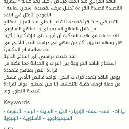
الناقد الجزائري عبد الملك مرتاض ، حيث يعد كتابه " شعرية
القصيدة قصيدة القراءة تحليل مركب لقصيدة أشجان يمانية "
النموذج الأمثل في النقد
التطبيقي حيث قرأ قصيدة للشاعر اليمني عبد العزيز المقالح
من خلال المنهج السيميائي و المنهج الأسلوبي
لقد حاولت في هذه المذكرة أن أجيب على الإشكالية الآتية:
هل يسهم تطبيق أكثر من منهج في دراسة النص الأدبي في
فك معالمه،أم العكس؟
لقد خلصت دراستي إلى النتائج التالية:
استطاع الناقد المزاوجة بين التراث و الحداثة مما مكنه من
قراءة النص بمناهج متعددة
يؤمن الناقد بتعدد قراءات النص الواحد،فالنص الأدبي مشكل
من جملة لوحات خفية لاتنكشف إلا حين نصطنع أدوات لقراءة
شديدة التطور، وما
Keywords
تيارات- النقد- سمة- الإنزياح- الحيّز - القرينة - الرمز- الأيقونة -
السيميولوجيا - الأسلوبية - البنيوية