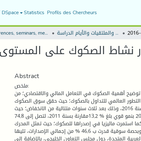
f DSpace
Statistics
Profils des Chercheurs
المؤتمرات والندوات والملتقيات والأيام الدراسة
Conferences, seminars, meetings, and study days
Abstract
ملخص:
وضيح أهمية الصكوك في التعامل المالي والاقتصادي؛ من
م التطور العالمي للتداول بالصكوك؛ حيث حقق سوق الصكوك
العالمية انتعاشا سنة 2016، وذلك بعد ثلاث سنوات متتالية من الانخفاض؛ حيث
بلغ ذروته سنة 2012 بنمو قوي بلغ % 13,2مقارنة بسنة 2011، لتصل إلى 74,8
 كما استمرت ماليزيا في إصدراها للصكوك؛ حيث تمثل المحرك
الرئيسي، وبحصة سوقية قدرت ب 46,6 % من إجمالي الإصدارات، تليها
 العربية المتحدة، دول مجلس التعاون الخليجي، بالإضافة إلى