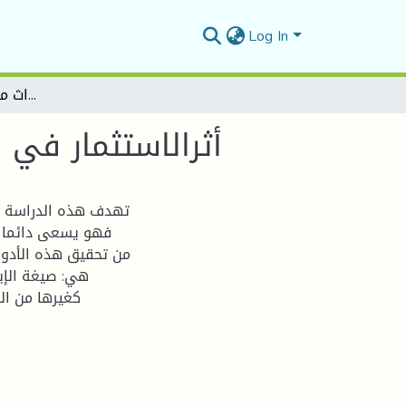
Log In
أثرالاستثمار في أموال الوقف على استحداث مناصب شغل لدى الشباب
أثرالاستثمار في
تهدف هذه الدراسة إل
فهو يسعى دائما إ
من تحقيق هذه الأدوار
هي: صيغة الإيج
كغيرها من ال