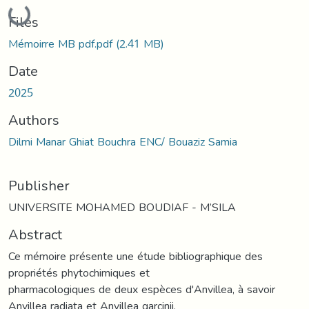
Loading...
Files
Mémoirre MB pdf.pdf
(2.41 MB)
Date
2025
Authors
Dilmi Manar Ghiat Bouchra ENC/ Bouaziz Samia
Publisher
UNIVERSITE MOHAMED BOUDIAF - M’SILA
Abstract
Ce mémoire présente une étude bibliographique des
propriétés phytochimiques et
pharmacologiques de deux espèces d'Anvillea, à savoir
Anvillea radiata et Anvillea garcinii.