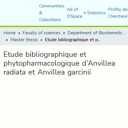
Communities
All of
Profils de
&
Statistics
DSpace
Chercheur
Collections
Home
Faculty of sciences
Department of Biochemistry and Microbiology
Master thesis
Etude bibliographique et phytopharmacologique d’Anvillea radiata et Anvillea garcinii
Etude bibliographique et
phytopharmacologique d’Anvillea
radiata et Anvillea garcinii