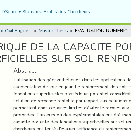
f DSpace
Statistics
Profils des Chercheurs
Department of Civil Engineering
Master Thesis
EVALUATION NUMERIQUE DE LA CAPACITE PORTANTE DES FONDATIONS SUPERFICIELLES SUR SOL RENFORCE
IQUE DE LA CAPACITE PO
FICIELLES SUR SOL RENF
Abstract
L’utilisation des géosynthétiques dans les applications de
augmentation de jour en jour. Le renforcement des sols 
fondations superficielles possède un potentiel considéra
solution de rechange rentable par rapport aux solutions 
permettant dans certaines limites d’éviter le recours aux
profondes. Plusieurs études expérimentales ont été men
capacité portante des fondations superficielles sur sol re
chercheurs ont tenté d’évaluer l’efficience du renforcemen