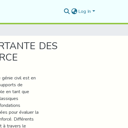
Log In
RTANTE DES
ORCE
 génie civil est en
supports de
ble en tant que
classiques
 fondations
ées pour évaluer la
nforcé. Différents
t à travers le