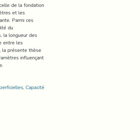
celle de la fondation
ètres et les
tante. Parmi ces
dité du
 la longueur des
e entre les
, la présente thèse
ramètres influençant
e.
erficielles
,
Capacité