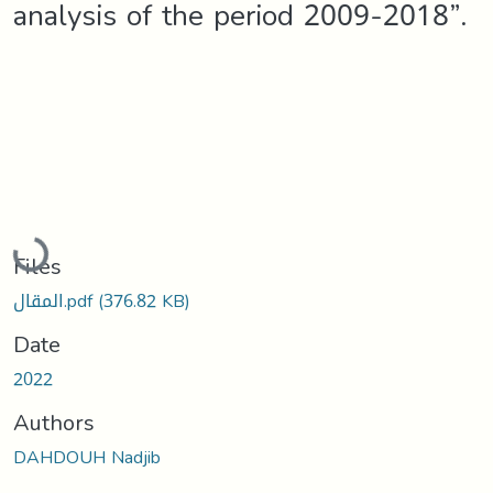
analysis of the period 2009-2018”.
Loading...
Files
المقال.pdf
(376.82 KB)
Date
2022
Authors
DAHDOUH Nadjib