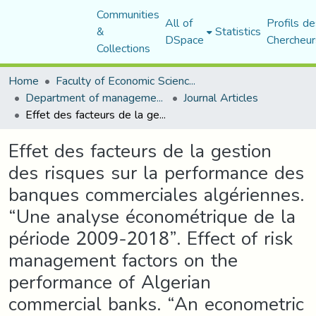
Communities
All of
Profils de
&
Statistics
DSpace
Chercheur
Collections
Home
Faculty of Economic Sciences, Commerce and Management Sciences
Department of management sciences
Journal Articles
Effet des facteurs de la gestion des risques sur la performance des banques commerciales algériennes. “Une analyse économétrique de la période 2009-2018”. Effect of risk management factors on the performance of Algerian commercial banks. “An econometric analysis of the period 2009-2018”.
Effet des facteurs de la gestion
des risques sur la performance des
banques commerciales algériennes.
“Une analyse économétrique de la
période 2009-2018”. Effect of risk
management factors on the
performance of Algerian
commercial banks. “An econometric