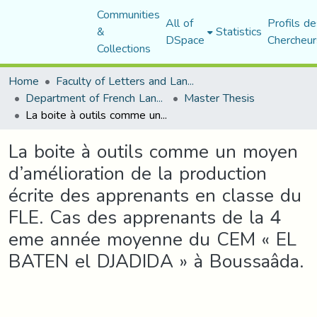
Communities
All of
Profils de
&
Statistics
DSpace
Chercheur
Collections
Home
Faculty of Letters and Languages
Department of French Language and Literature
Master Thesis
La boite à outils comme un moyen d’amélioration de la production écrite des apprenants en classe du FLE. Cas des apprenants de la 4 eme année moyenne du CEM « EL BATEN el DJADIDA » à Boussaâda.
La boite à outils comme un moyen
d’amélioration de la production
écrite des apprenants en classe du
FLE. Cas des apprenants de la 4
eme année moyenne du CEM « EL
BATEN el DJADIDA » à Boussaâda.