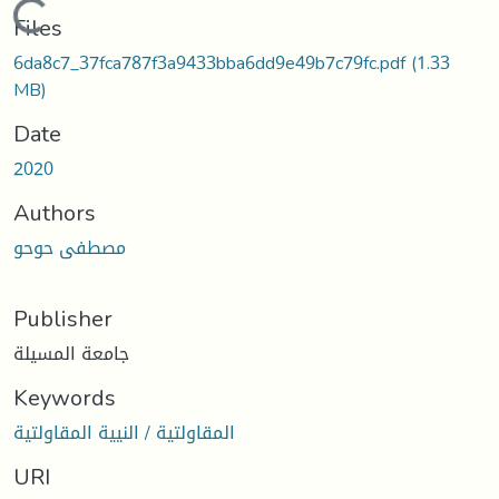
Loading...
Files
6da8c7_37fca787f3a9433bba6dd9e49b7c79fc.pdf
(1.33
MB)
Date
2020
Authors
مصطفى حوحو
Publisher
جامعة المسيلة
Keywords
المقاولتية / النيية المقاولتية
URI