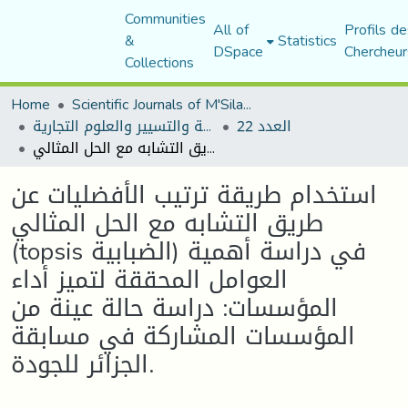
Communities
All of
Profils de
&
Statistics
DSpace
Chercheur
Collections
Home
Scientific Journals of M'Sila University
العدد 22
مجلة العلوم الاقتصادية والتسيير والعلوم التجارية
استخدام طريقة ترتيب الأفضليات عن طريق التشابه مع الحل المثالي (topsis الضبابية) في دراسة أهمية العوامل المحققة لتميز أداء المؤسسات: دراسة حالة عينة من المؤسسات المشاركة في مسابقة الجزائر للجودة.
استخدام طريقة ترتيب الأفضليات عن
طريق التشابه مع الحل المثالي
(topsis الضبابية) في دراسة أهمية
العوامل المحققة لتميز أداء
المؤسسات: دراسة حالة عينة من
المؤسسات المشاركة في مسابقة
الجزائر للجودة.