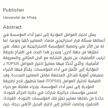
Publisher
Université de M'sila
Abstract
يمثل اختيار العوامل المؤدية إلى تميز أداء المؤسسة في
أعمالها مسألة قرار استراتيجي متعدّد المعايير كمّيا ونوعيا، لما
له من الأثر على وضعية المؤسسة الاستراتيجية من جهة، على
تميّزها من جهة أخرى؛ ويندرج هذا البحث في اقتراح طريقة
ترتيب الأفضليات عن طريق التشابه مع الحل المثالي والمعروفة
بـ TOPSIS الضّبابية، والّتي تُحدَّدُ فيها معاييرُ اختيارِ العواملِ
المؤدّية إلى التّميّز في أداء المؤسّسات، يقدِّمُ فيها الخبراء
تصنيفاتٍ لُغوية للبدائل المحتملة مقابل المعايير المحددة. وقد
قمنا بتطبيق ناجح لطريقة (TOPSIS) الضبابية لاختيار العوامل
المؤدية إلى تميز أداء المؤسسة، بإجراء مقابلة مع خبراء
لخمس مؤسسات جزائرية شاركت في جائزة الجزائر للجودة،
حدّدنا من خلالها معايير تميّزِ تلك المؤسسات (الجودة، القيادة،
التحفيز)، وخلصت النتائج إلى اختيار البديل الأعلى درجة، حيث